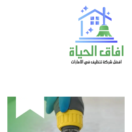
خطي
لى
لمحتوى