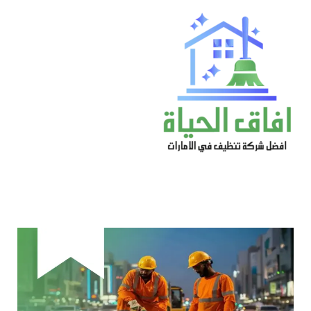
خطي
لى
لمحتوى