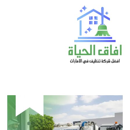
خطي
لى
لمحتوى