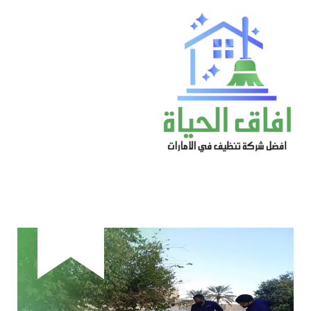
خطي
لى
لمحتوى