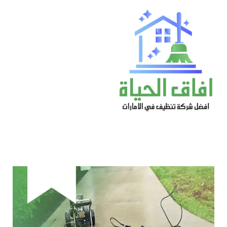
خطي
لى
لمحتوى