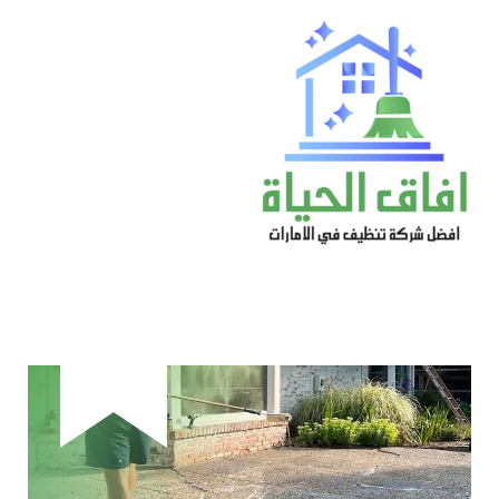
خطي
لى
لمحتوى