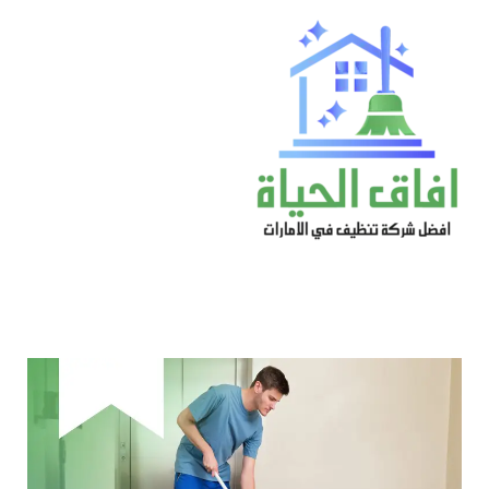
خطي
لى
لمحتوى