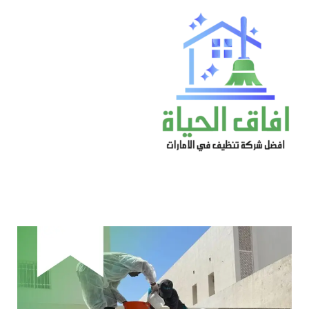
خطي
لى
لمحتوى