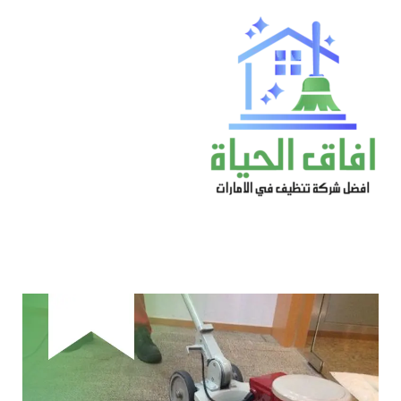
خطي
لى
لمحتوى