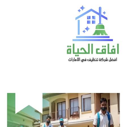
خطي
لى
لمحتوى