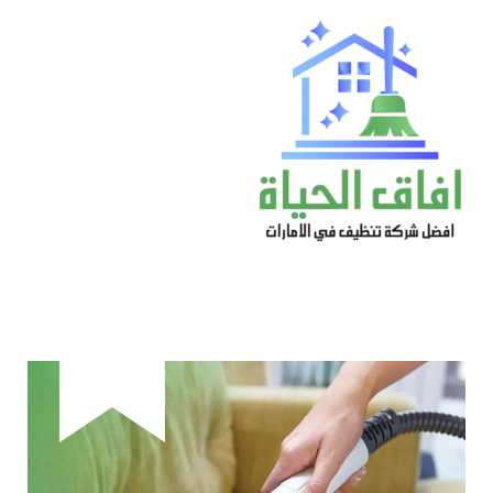
خطي
لى
لمحتوى