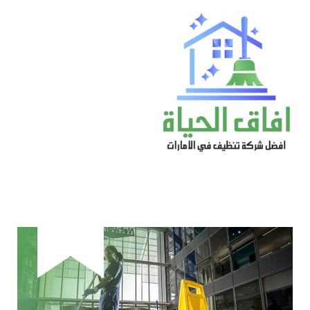
خطي
لى
لمحتوى