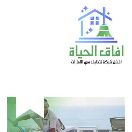
خطي
لى
لمحتوى