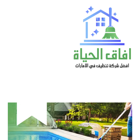
خطي
لى
لمحتوى