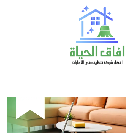
خطي
لى
لمحتوى