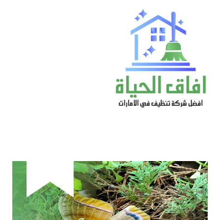
خطي
لى
لمحتوى