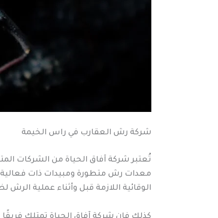
شركة رش العقارب في راس الخيمة
تُعتبر شركة آفاق الحياة من الشركات ال
معدات رش متطورة ومبيدات ذات فعالية عا
الوقائية اللازمة قبل وأثناء عملية الرش 
كذلك فإن شركة آفاق الحياة تمتلك فريقًا