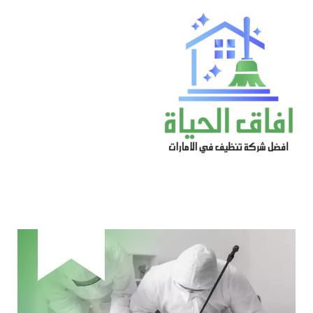
خطي
لى
لمحتوى